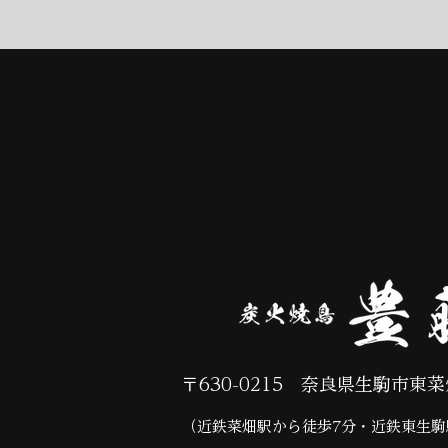
​〒630-0215 奈良県生駒市東
​（近鉄菜畑駅から徒歩7分・近鉄東生駒