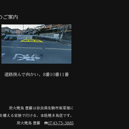
のご案内
道路挟んで向かい、8番10番11番
​炭火焼鳥 豊藤は奈良県生駒市東菜畑に
を構える家族で行ける、本格焼き鳥店です。
​炭火焼鳥 豊藤
​☎
0743-75-3885