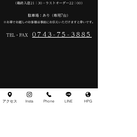
（最終入店21：30・ラストオーダー22：00）
​駐車場：あり（専用7台）
※お車でお越しのお客様は事前にお伝えいただけますと幸いです。
0743-75-3885
TEL・FAX
アクセス
Insta
Phone
LINE
HPG
駐車場のご案内