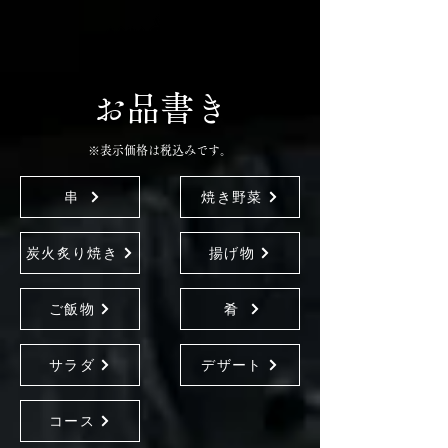
​お品書き
※表示価格は税込みです。
串
焼き野菜
炭火炙り焼き
揚げ物
ご飯物
肴
サラダ
デザート
コース