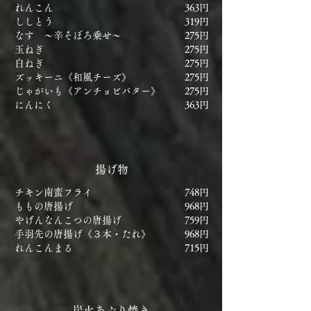
れんこん
363円
ししとう
319円
なす ～辛そぼろ乗せ～
275円
玉ねぎ
275円
白ねぎ
275円
ズッキーニ《和風チーズ》
275円
じゃがいも《アンチョビバター》
275円
にんにく
363円
揚げ物
チキン南蛮フライ
748円
ももの唐揚げ
968円
やげんなんこつの唐揚げ
759円
手羽先の唐揚げ《３本・たれ》
968円
れんこんまる
715円
炭火あぶり焼き