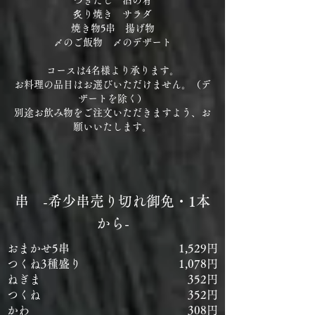
つきだし 酒の肴
炙り焼き サラダ
焼き物5串 揚げ物
​〆のご飯物 〆のデザート
コースは4名様より承ります。
お料理の品目はお選びいただけません。（デ
ザートを除く）
別途お飲み物をご注文いただきますよう、お
願いいたします。
​串 -希少串売り切れ御免・1本
から-
おまかせ5串
1,529円
つくね3種盛り
1,078円
ねぎま
352円
つくね
352円
かわ
308円