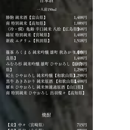
日本酒
一人前150ml
勝駒 純米酒【富山県】
1,408円
​南 特別純米【高知県】
1,089円
《冷・燗》亀齢 辛口純米 八拾【広島県】
968円
綿屋 特別純米【宮城県】
1,
408円
新政 エクリュ【秋田県】
1,518円
篠峯 ろくまる 純米吟醸 雄町 秋あがり【奈
1,089円
良県】
1,408円
みむろ杉 純米吟醸 雄町 ひやおろし【奈良
1,078円
県】
1,298円
紀土 ひやおろし 純米吟醸【和歌山県】
1,298円
黒牛 あきあがり 純米原酒 【和歌山県】
1,408円
雁木 ひやおろし 純米無濾過原酒【山口県】
南 特別純米 ひやおろし 出羽燦々【高知県】
焼酎
【麦】中々〈宮崎県〉
715円