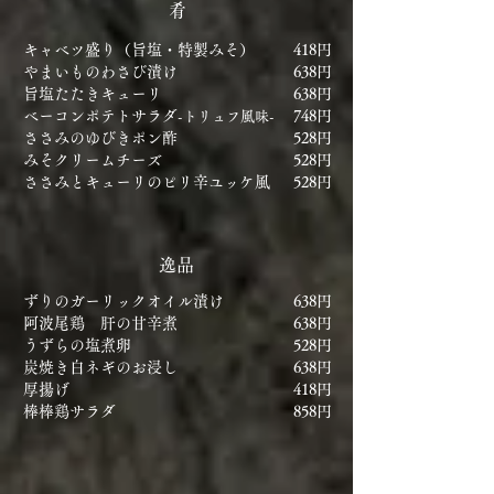
肴
キャベツ盛り（旨塩・特製みそ）
418円
やまいものわさび漬け
638円
旨塩たたきキューリ
638円
ベーコンポテトサラダ
748円
-トリュフ風味-
ささみのゆびきポン酢
528円
みそクリームチーズ
528円
ささみとキューリのピリ辛ユッケ風
528円
逸品
​ずりのガーリックオイル漬け
638円
阿波尾鶏 肝の甘辛煮
638円
​うずらの塩煮卵
528円
​炭焼き白ネギのお浸し
638円
​厚揚げ
418円
​棒棒鶏サラダ
​858円