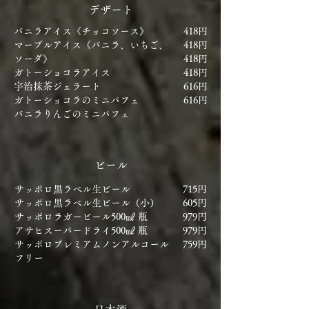
デザート
バニラアイス《チョコソース》
418円
マーブルアイス《バニラ、いちご、
418円
ソーダ》
418円
ガトーショコラアイス
418円
宇治抹茶ジェラート
616円
ガトーショコラのミニパフェ
616円
​バニラりんごのミニパフェ
ビール
サッポロ黒ラベル生ビール
715円
サッポロ黒ラベル生ビール（小）
605円
サッポロラガービール500㎖ 瓶
979円
アサヒスーパードライ500㎖ 瓶
979円
サッポロプレミアムノンアルコール
759円
フリー