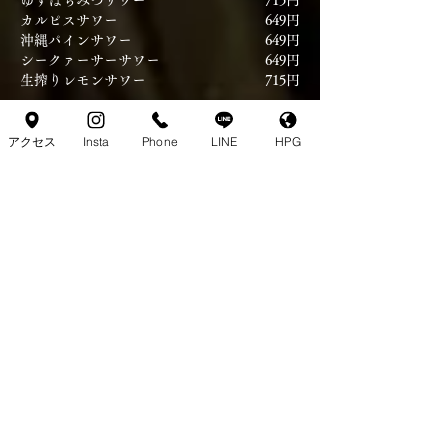
ゆずはちみつサワー
715円
カルピスサワー
649円
沖縄パインサワー
649円
シークァーサーサワー
649円
生搾りレモンサワー
715円
アクセス
Insta
Phone
LINE
HPG
梅酒・果実酒
景虎梅酒〈すっきりめ〉
715円
さつま魔王梅酒〈スタンダード〉
715円
あらごしみっく酒〈8種の果実ブレンド〉
968円
鶴梅 ゆず酒〈果汁50%以上〉
​968円
ノンアルコール梅酒
495円
ソフトドリンク
（☆）のついたメニューは、12歳以下のお子様に限り
275円でご提供いたします。
コカ・コーラ（☆）
385円
ジンジャーエール
385円