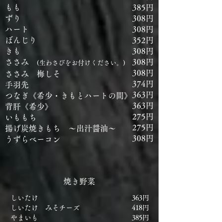
もも
385円
ずり
308円
ハート
308円
ぼんじり
352円
きも
308円
​
ささみ
308円
(生わさびをお付けください。)
308円
ささみ 梅しそ
374円
手羽先
363円
つなぎ《希少・きもとハートの間》
363円
​背肝《希少》
275円
いももち
275円
揚げ炭焼きもち ～出汁醤油～
308円
うずらベーコン
​焼き野菜
しいたけ
363円
しいたけ みそチーズ
418円
やまいも
385円