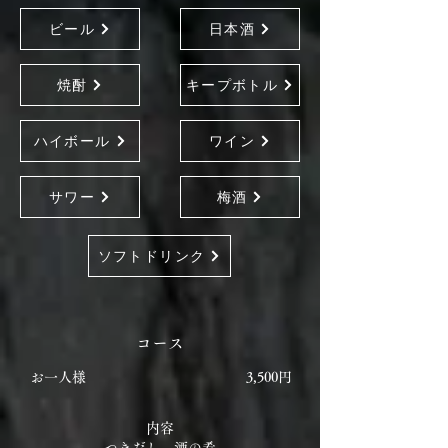
ビール
日本酒
焼酎
キープボトル
ハイボール
ワイン
サワー
梅酒
ソフトドリンク
コース
お一人様
3,500円
内容