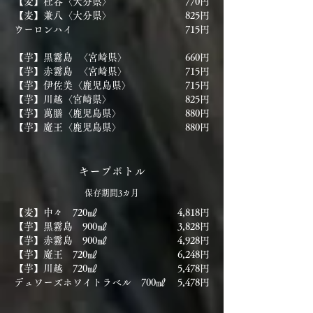
【麦】杜谷〈大分県〉
770円
【麦】兼八〈大分県〉
825円
ウーロンハイ
715円
【芋】黒霧島 〈宮崎県〉
660円
【芋】赤霧島 〈宮崎県〉
715円
【芋】伊佐美〈鹿児島県〉
715円
【芋】川越〈宮崎県〉
825円
【芋】萬膳〈鹿児島県〉
880円
【芋】魔王〈鹿児島県〉
880円​
キープボトル
保存期間3カ月
【麦】中々 720㎖
4,818円
【芋】黒霧島 900㎖
3,828円
【芋】赤霧島 900㎖
4,928円
【芋】魔王 720㎖
6,248円
【芋】川越 720㎖
5,478円
デュワーズホワイトラベル 700㎖
5,478円